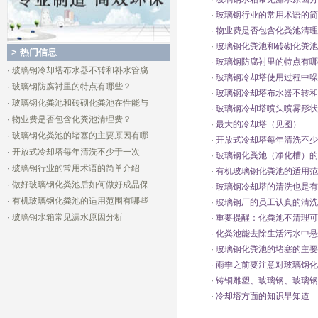
·
玻璃钢行业的常用术语的简
·
物业费是否包含化粪池清理
·
玻璃钢化粪池和砖砌化粪池
> 热门信息
·
玻璃钢防腐衬里的特点有哪
·
玻璃钢冷却塔布水器不转和补水管腐
·
玻璃钢冷却塔使用过程中噪
·
玻璃钢防腐衬里的特点有哪些？
·
玻璃钢冷却塔布水器不转和
·
玻璃钢化粪池和砖砌化粪池在性能与
·
玻璃钢冷却塔喷头喷雾形状
·
物业费是否包含化粪池清理费？
·
最大的冷却塔（见图）
·
玻璃钢化粪池的堵塞的主要原因有哪
·
开放式冷却塔每年清洗不少
·
开放式冷却塔每年清洗不少于一次
·
玻璃钢化粪池（净化槽）的
·
玻璃钢行业的常用术语的简单介绍
·
有机玻璃钢化粪池的适用范
·
做好玻璃钢化粪池后如何做好成品保
·
玻璃钢冷却塔的清洗也是有
·
有机玻璃钢化粪池的适用范围有哪些
·
玻璃钢厂的员工认真的清洗
·
玻璃钢水箱常见漏水原因分析
·
重要提醒：化粪池不清理可
·
化粪池能去除生活污水中悬
·
玻璃钢化粪池的堵塞的主要
·
雨季之前要注意对玻璃钢化
·
铸铜雕塑、玻璃钢、玻璃钢
·
冷却塔方面的知识早知道